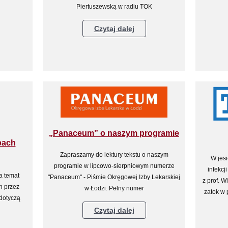
Piertuszewską w radiu TOK
Czytaj dalej
„Panaceum” o naszym programie
bach
Zapraszamy do lektury tekstu o naszym
W jes
programie w lipcowo-sierpniowym numerze
infekc
a temat
"Panaceum" - Piśmie Okręgowej Izby Lekarskiej
z prof. W
h przez
w Łodzi. Pełny numer
zatok w 
 dotyczą
Czytaj dalej