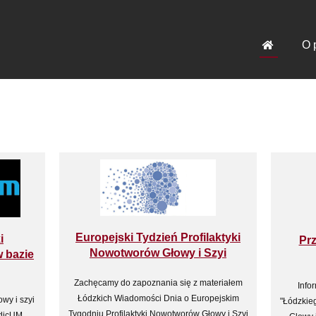
O 
Europejski Tydzień Profilaktyki
i
Pr
Nowotworów Głowy i Szyi
 bazie
Zachęcamy do zapoznania się z materiałem
Info
Łódzkich Wiadomości Dnia o Europejskim
owy i szyi
"Łódzkie
Tygodniu Profilaktyki Nowotworów Głowy i Szyi
dicUM.