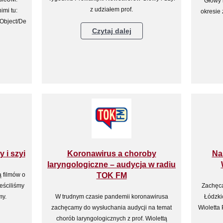
Głowy 
z udziałem prof.
imi tu:
okresie
lObject/De
Czytaj dalej
 i szyi
Koronawirus a choroby
Na
laryngologiczne – audycja w radiu
 filmów o
TOK FM
eściliśmy
Zachęca
my.
W trudnym czasie pandemii koronawirusa
Łódzki
zachęcamy do wysłuchania audycji na temat
Wioletta 
chorób laryngologicznych z prof. Wiolettą