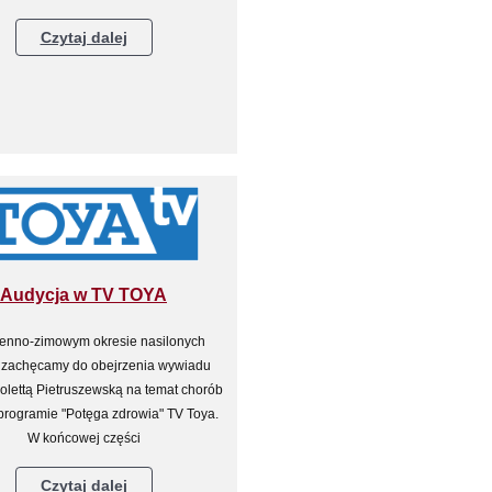
Czytaj dalej
Audycja w TV TOYA
ienno-zimowym okresie nasilonych
ji zachęcamy do obejrzenia wywiadu
iolettą Pietruszewską na temat chorób
programie "Potęga zdrowia" TV Toya.
W końcowej części
Czytaj dalej