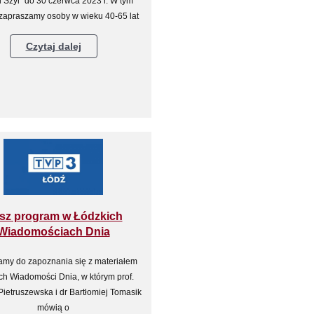
i Szyi" do 30 czerwca 2023 r. W tym
 zapraszamy osoby w wieku 40‐65 lat
Czytaj dalej
sz program w Łódzkich
Wiadomościach Dnia
my do zapoznania się z materiałem
ch Wiadomości Dnia, w którym prof.
Pietruszewska i dr Bartłomiej Tomasik
mówią o